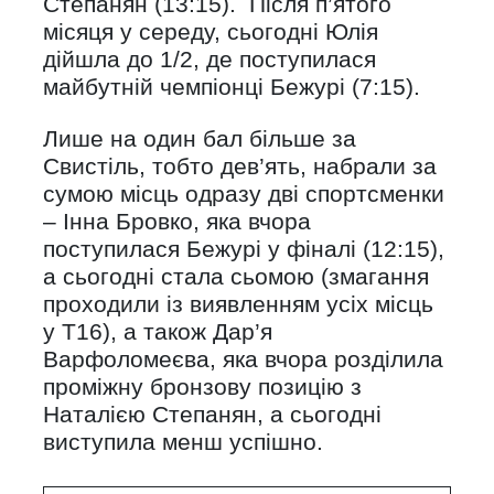
Степанян (13:15). Після п’ятого
місяця у середу, сьогодні Юлія
дійшла до 1/2, де поступилася
майбутній чемпіонці Бежурі (7:15).
Лише на один бал більше за
Свистіль, тобто дев’ять, набрали за
сумою місць одразу дві спортсменки
– Інна Бровко, яка вчора
поступилася Бежурі у фіналі (12:15),
а сьогодні стала сьомою (змагання
проходили із виявленням усіх місць
у Т16), а також Дар’я
Варфоломеєва, яка вчора розділила
проміжну бронзову позицію з
Наталією Степанян, а сьогодні
виступила менш успішно.