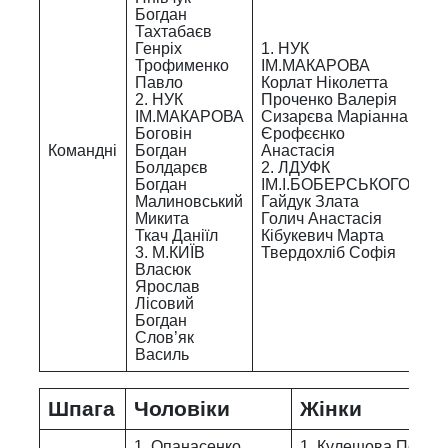
Богдан
Тахтабаєв
Генріх
1. НУК
Трофименко
ІМ.МАКАРОВА
Павло
Корлат Ніколетта
2. НУК
Проченко Валерія
ІМ.МАКАРОВА
Сизарєва Маріанна
Боговін
Єрофєєнко
Командні
Богдан
Анастасія
Болдарєв
2. ЛДУФК
Богдан
ІМ.І.БОБЕРСЬКОГО
Малиновський
Гайдук Злата
Микита
Голич Анастасія
Ткач Даніїл
Кібукевич Марта
3. М.КИЇВ
Твердохліб Софія
Власюк
Ярослав
Лісовий
Богдан
Слов’як
Василь
Шпага
Чоловіки
Жінки
1. Опанасенко
1. Кулешова Поліна