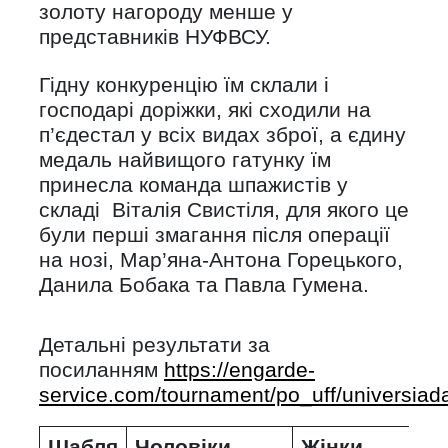
золоту нагороду менше у
представників НУФВСУ.
Гідну конкуренцію їм склали і
господарі доріжки, які сходили на
п’єдестал у всіх видах зброї, а єдину
медаль найвищого гатунку їм
принесла команда шпажистів у
складі Віталія Свистіля, для якого це
були перші змагання після операції
на нозі, Мар’яна-Антона Горецького,
Данила Бобака та Павла Гумена.
Детальні результати за
посиланням
https://engarde-
service.com/tournament/po_uff/universiad
Шабля
Чоловіки
Жінки