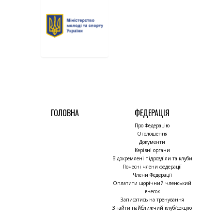
ГОЛОВНА
ФЕДЕРАЦІЯ
Про Федерацію
Оголошення
Документи
Керівні органи
Відокремлені підрозділи та клуби
Почесні члени федерації
Члени Федерації
Оплатити щорічний членський
внесок
Записатись на тренування
Знайти найближчий клуб/секцію