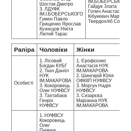
ІМ.БОБЕРСЬКОГО
Шостак Дмитро
Гайдук Злата
3. ЛДУФК
Голич Анастасія
ІМ.І.БОБЕРСЬКОГО
Кібукевич Марта
Гумен Павло
Твердохліб Софія
Грищенко Ярослав
Кузнєцов Нікіта
Лютий Тарас
Рапіра
Чоловіки
Жінки
1. Лісовий
1. Єрофєєнко
Богдан КУБГ
Анастасія НУК
2. Ткач Даніїл
ІМ.МАКАРОВА
НУК
2. Шингирій Юлія
ІМ.МАКАРОВА
ОФКІІП НУФВСУ
Особисті
3. Кокоровець
3. Моргун Надія
Олег НУФВСУ
НУФВСУ
3. Тахтабаєв
3. Сизарєва
Генріх
Маріанна НУК
НУФВСУ
ІМ.МАКАРОВА
1. НУФВСУ
Кокоровець
Олег
Пнівчук