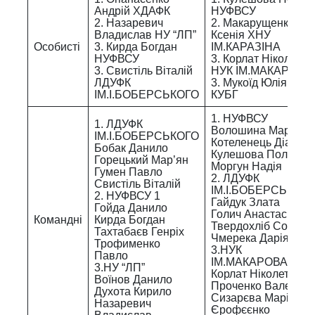
Андрій ХДАФК
НУФВСУ
2. Назаревич
2. Макарущенко
Владислав НУ “ЛП”
Ксенія ХНУ
Особисті
3. Кирда Богдан
ІМ.КАРАЗІНА
НУФВСУ
3. Корлат Ніколетта
3. Свистіль Віталій
НУК ІМ.МАКАРОВА
ЛДУФК
3. Мукоїд Юлія
ІМ.І.БОБЕРСЬКОГО
КУБГ
1. НУФВСУ
1. ЛДУФК
Волошина Марія
ІМ.І.БОБЕРСЬКОГО
Котеленець Діана
Бобак Данило
Кулешова Поліна
Горецький Мар’ян
Моргун Надія
Гумен Павло
2. ЛДУФК
Свистіль Віталій
ІМ.І.БОБЕРСЬКОГ
2. НУФВСУ 1
Гайдук Злата
Гойда Данило
Голич Анастасія
Командні
Кирда Богдан
Твердохліб Софія
Тахтабаєв Генріх
Чмерека Дарія
Трофименко
3.НУК
Павло
ІМ.МАКАРОВА
3.НУ “ЛП”
Корлат Ніколетта
Воїнов Данило
Проченко Валерія
Духота Кирило
Сизарєва Маріанна
Назаревич
Єрофєєнко