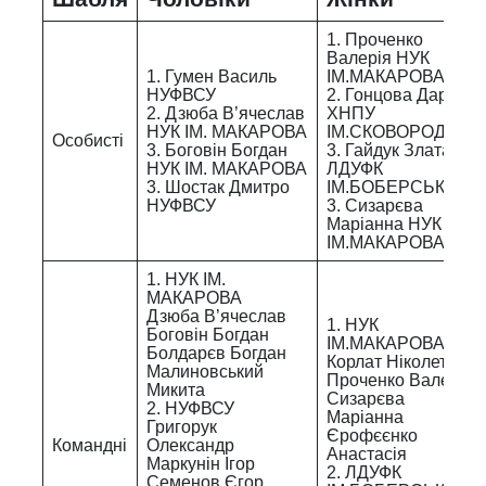
1. Проченко
Валерія НУК
1. Гумен Василь
ІМ.МАКАРОВА
НУФВСУ
2. Гонцова Дар’я
2. Дзюба В’ячеслав
ХНПУ
НУК ІМ. МАКАРОВА
ІМ.СКОВОРОДИ
Особисті
3. Боговін Богдан
3. Гайдук Злата
НУК ІМ. МАКАРОВА
ЛДУФК
3. Шостак Дмитро
ІМ.БОБЕРСЬКОГО
НУФВСУ
3. Сизарєва
Маріанна НУК
ІМ.МАКАРОВА
1. НУК ІМ.
МАКАРОВА
Дзюба В’ячеслав
1. НУК
Боговін Богдан
ІМ.МАКАРОВА
Болдарєв Богдан
Корлат Ніколетта
Малиновський
Проченко Валерія
Микита
Сизарєва
2. НУФВСУ
Маріанна
Григорук
Єрофєєнко
Командні
Олександр
Анастасія
Маркунін Ігор
2. ЛДУФК
Семенов Єгор