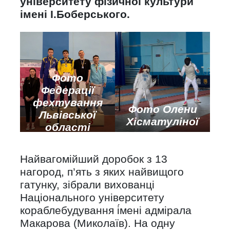
університету фізичної культури
імені І.Боберського.
Фото
Федерації
фехтування
Фото Олени
Львівської
Хісматуліної
області
Найвагомійший доробок з 13
нагород, п’ять з яких найвищого
гатунку, зібрали вихованці
Національного університету
кораблебудування і́мені адмірала
Макарова (Миколаїв). На одну