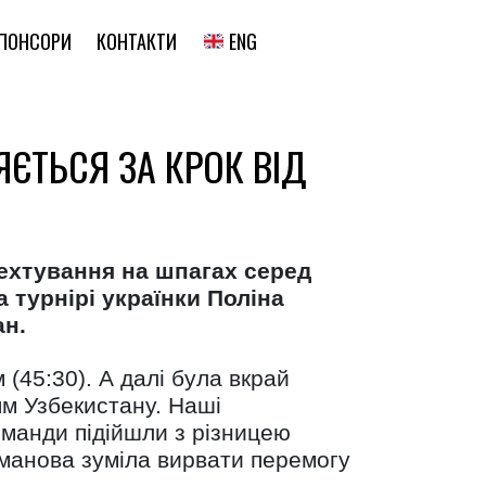
ENG
ПОНСОРИ
КОНТАКТИ
ЄТЬСЯ ЗА КРОК ВІД
ехтування на шпагах серед
 турнірі українки Поліна
ан.
(45:30). А далі була вкрай
ям Узбекистану. Наші
оманди підійшли з різницею
Романова зуміла вирвати перемогу