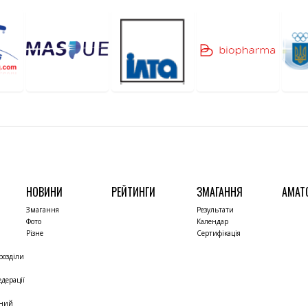
НОВИНИ
РЕЙТИНГИ
ЗМАГАННЯ
АМАТ
Змагання
Результати
Фото
Календар
Різне
Сертифікація
розділи
дерації
чний