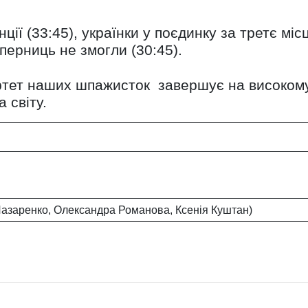
нції (33:45), українки у поєдинку за третє міс
перниць не змогли (30:45).
артет наших шпажисток завершує на високому
ка світу.
Лазаренко, Олександра Романова, Ксенія Куштан)