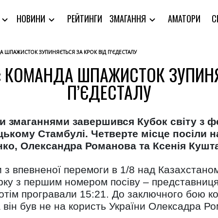
РЕЙТИНГИ
АМАТОРИ
С
Я
НОВИНИ
ЗМАГАННЯ
А ШПАЖИСТОК ЗУПИНЯЄТЬСЯ ЗА КРОК ВІД П’ЄДЕСТАЛУ
: КОМАНДА ШПАЖИСТОК ЗУПИНЯ
П’ЄДЕСТАЛУ
и змаганнями завершився Кубок світу з ф
ькому Стамбулі. Четверте місце посіли на
ко, Олександра Романова та Ксенія Кушт
з впевненої перемоги в 1/8 над Казахстаном 
вірку з першим номером посіву – представниц
потім програвали 15:21. До заключного бою к
ча він був не на користь України Олексадра 