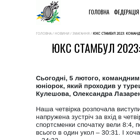
ГОЛОВНА
ФЕДЕРАЦІ
ГОЛОВНА / НОВИНИ / ЗМАГАННЯ /
ЮКС СТАМБУЛ 2023: КОМАНД
ЮКС СТАМБУЛ 2023
Сьогодні, 5 лютого, командним
юніорок, який проходив у турец
Кулешова, Олександра Лазарен
Наша четвірка розпочала виступи 
напружена зустріч за вхід в чет
спортсменки спочатку вели 8:4, 
всього в один укол – 30:31. І хо