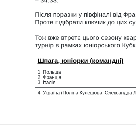
– 34:33.
Після поразки у півфіналі від Фра
Проте підібрати ключик до цих су
Тож вже втретє цього сезону кв
турнір в рамках юніорського Куб
Шпага, юніорки (командні)
1. Польща
2. Франція
3. Італія
4. Україна (Поліна Кулешова, Олександра 