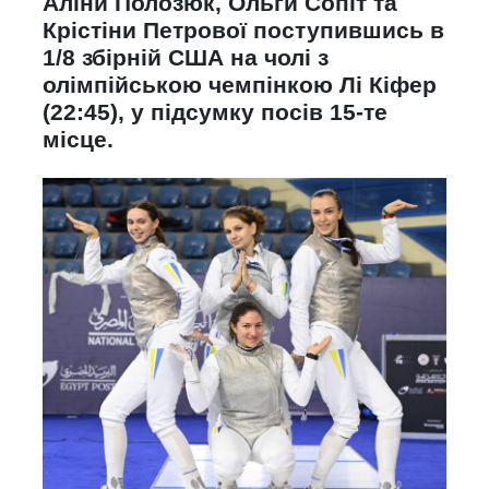
Аліни Полозюк, Ольги Сопіт та
Крістіни Петрової поступившись в
1/8 збірній США на чолі з
олімпійською чемпінкою Лі Кіфер
(22:45), у підсумку посів 15-те
місце.