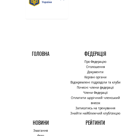
ГОЛОВНА
ФЕДЕРАЦІЯ
Про Федерацію
Оголошення
Документи
Керівні органи
Відокремлені підрозділи та клуби
Почесні члени федерації
Члени Федерації
Оплатити щорічний членський
внесок
Записатись на тренування
Знайти найближчий клуб/секцію
НОВИНИ
РЕЙТИНГИ
Змагання
Фото