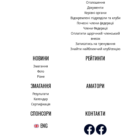
Оголошення
Документи
Керівні органи
Відокремлені підрозділи та клуби
Почесні члени федерації
Члени Федерації
Оплатити щорічний членський
внесок
Записатись на тренування
Знайти найближчий клуб/секцію
НОВИНИ
РЕЙТИНГИ
Змагання
Фото
Різне
ЗМАГАННЯ
АМАТОРИ
Результати
Календар
Сертифікація
СПОНСОРИ
КОНТАКТИ
ENG