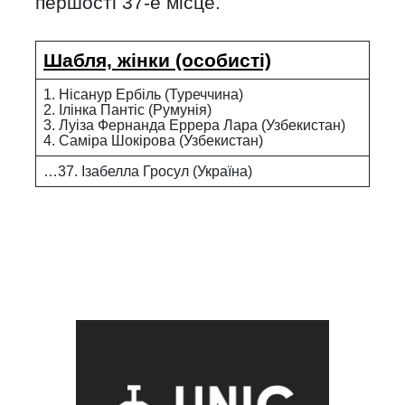
першості 37-е місце.
Шабля, жінки (особисті)
1. Нісанур Ербіль (Туреччина)
2. Ілінка Пантіс (Румунія)
3. Луіза Фернанда Еррера Лара (Узбекистан)
4. Саміра Шокірова (Узбекистан)
…37. Ізабелла Гросул (Україна)