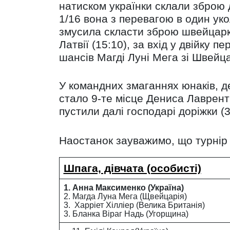
натиском українки склали зброю д
1/16 вона з перевагою в один ук
змусила скласти зброю швейцарку
Латвії (15:10), за вхід у двійку 
шансів Магді Луні Мега зі Швейцар
У командних змаганнях юнаків, 
стало 9-те місце Дениса Лаврен
пустили далі господарі доріжки (3
Наостанок зауважимо, що турнір 
Шпага, дівчата (особисті)
1. Анна Максименко (Україна)
2. Магда Луна Мега (Щвейцарія)
3. Харріет Хілліер (Велика Британія)
3. Бланка Віраг Надь (Угорщина)