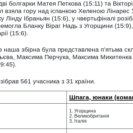
ві болгарки Матея Петкова (15:11) та Вікторія
ол взяла гору над іспанкою Хеленою Лінарес 
 Лінду Ібраньян (15:6), у чвертьфіналі розі
перемогла Бланку Віраг Надь з Угорщини (15:9)
ії (15:6).
де наша збірна була представлена п’ятьма с
тьєва, Максима Перчука, Максима Микитенка 
9:45).
зібрав 561 учасника з 31 країни.
Шпага, юнаки (кома
1. Угорщина
2. Великобританія
3. Італія