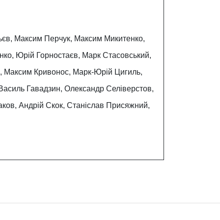
ьєв, Максим Перчук, Максим Микитенко,
нко, Юрій Горностаєв, Марк Стасовський,
а, Максим Кривонос, Марк-Юрій Цигиль,
, Василь Гавадзин, Олександр Селіверстов,
аков, Андрій Скок, Станіслав Присяжний,