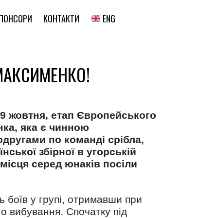
ENG
ПОНСОРИ
КОНТАКТИ
МАКСИМЕНКО!
9 жовтня, етап Європейського
нка, яка є чинною
одругами по команді срібла,
нської збірної в угорській
 місця серед юнаків посіли
 боїв у групі, отримавши при
го вибування. Спочатку під