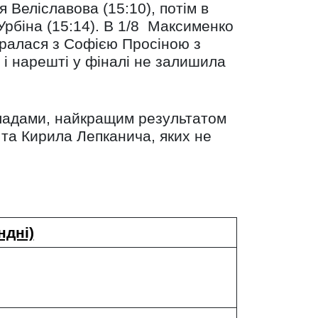
 Веліславова (15:10), потім в
Урбіна (15:14). В 1/8 Максименко
бралася з Софією Просіною з
, і нарешті у фіналі не залишила
кладами, найкращим результатом
та Кирила Лепканича, яких не
ндні)