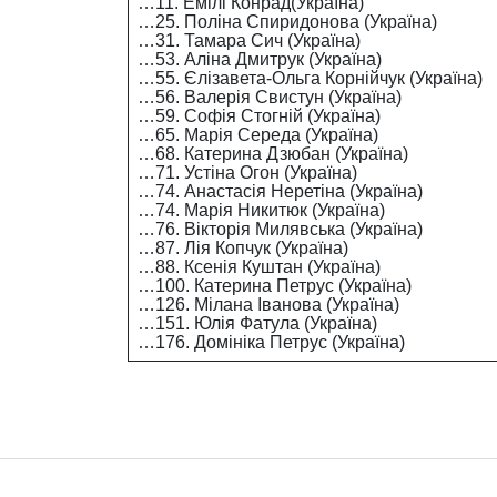
…11. Емілі Конрад(Україна)
…25. Поліна Спиридонова (Україна)
…31. Тамара Сич (Україна)
…53. Аліна Дмитрук (Україна)
…55. Єлізавета-Ольга Корнійчук (Україна)
…56. Валерія Свистун (Україна)
…59. Софія Стогній (Україна)
…65. Марія Середа (Україна)
…68. Катерина Дзюбан (Україна)
…71. Устіна Огон (Україна)
…74. Анастасія Неретіна (Україна)
…74. Марія Никитюк (Україна)
…76. Вікторія Милявська (Україна)
…87. Лія Копчук (Україна)
…88. Ксенія Куштан (Україна)
…100. Катерина Петрус (Україна)
…126. Мілана Іванова (Україна)
…151. Юлія Фатула (Україна)
…176. Домініка Петрус (Україна)