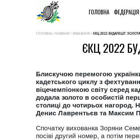
ГОЛОВНА
ФЕДЕРАЦІ
ГОЛОВНА / НОВИНИ / ЗМАГАННЯ /
ЄКЦ 2022 БУДАПЕШТ: ЗОЛОТ
ЄКЦ 2022 Б
Блискучою перемогою українки
кадетського циклу з фехтування
віцечемпіонкою світу серед кад
додала золото в особистій перш
столиці до чотирьох нагород. 
Денис Лаврентьєв та Максим П
Спочатку вихованка Зоряни Семеря
посіві другий номер, а потім пер