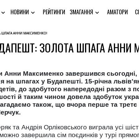
РЕЙТИНГИ
АМАТОРИ
С
Я
НОВИНИ
ЗМАГАННЯ
А ШПАГА АННИ МАКСИМЕНКО!
УДАПЕШТ: ЗОЛОТА ШПАГА АННИ 
 Анни Максименко завершився сьогодні, 
 на шпагах у Будапешті. 15-річна львів’я
етів, до здобутого напередодні разом з п
ості й таким чином довела здобуток украї
Нагадаємо також, що вчора перше та третє
ерчук.
к та Андрія Орліковського виграла усі шість
еможно завершила сім поєдинків у турі прямо