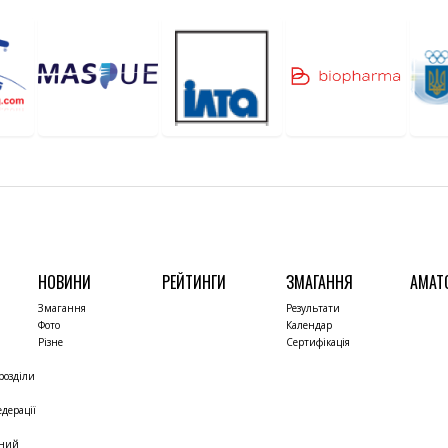
НОВИНИ
РЕЙТИНГИ
ЗМАГАННЯ
АМАТ
Змагання
Результати
Фото
Календар
Різне
Сертифікація
розділи
дерації
чний