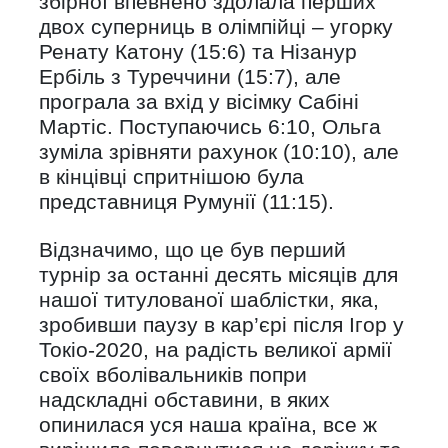
збірної впевнено здолала перших
двох суперниць в олімпійці – угорку
Ренату Катону (15:6) та Нізанур
Ербіль з Туреччини (15:7), але
програла за вхід у вісімку Сабіні
Мартіс. Поступаючись 6:10, Ольга
зуміла зрівняти рахунок (10:10), але
в кінцівці спритнішою була
представниця Румунії (11:15).
Відзначимо, що це був перший
турнір за останні десять місяців для
нашої титулованої шаблістки, яка,
зробивши паузу в кар’єрі після Ігор у
Токіо-2020, на радість великої армії
своїх вболівальників попри
надскладні обставини, в яких
опинилася уся наша країна, все ж