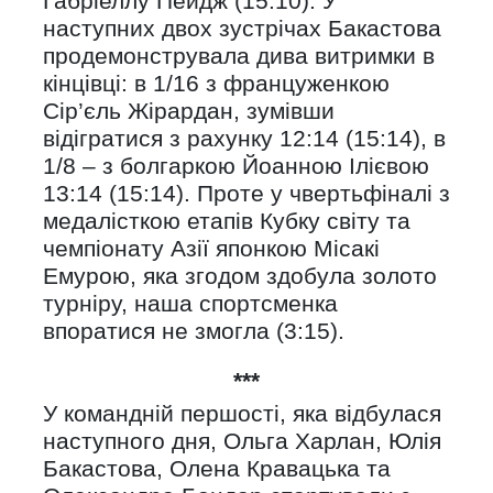
Габріеллу Пейдж (15:10). У
наступних двох зустрічах Бакастова
продемонструвала дива витримки в
кінцівці: в 1/16 з француженкою
Сір’єль Жірардан, зумівши
відігратися з рахунку 12:14 (15:14), в
1/8 – з болгаркою Йоанною Ілієвою
13:14 (15:14). Проте у чвертьфіналі з
медалісткою етапів Кубку світу та
чемпіонату Азії японкою Місакі
Емурою, яка згодом здобула золото
турніру, наша спортсменка
впоратися не змогла (3:15).
***
У командній першості, яка відбулася
наступного дня, Ольга Харлан, Юлія
Бакастова, Олена Кравацька та