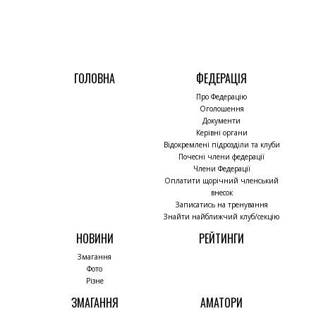
ГОЛОВНА
ФЕДЕРАЦІЯ
Про Федерацію
Оголошення
Документи
Керівні органи
Відокремлені підрозділи та клуби
Почесні члени федерації
Члени Федерації
Оплатити щорічний членський
внесок
Записатись на тренування
Знайти найближчий клуб/секцію
НОВИНИ
РЕЙТИНГИ
Змагання
Фото
Різне
ЗМАГАННЯ
АМАТОРИ