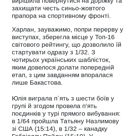
вирішила повернутися на доріжку та
захищати честь синьо-жовтого
прапора на спортивному фронті.
Харлан, зауважимо, попри перерву у
виступах, зберегла місце у Топ-16
світового рейтингу, що дозволило їй
стартувати одразу з 1/32. З
чотирьох українських шаблісток,
яким довелося долати попередній
етап, з цим завданням впоралася
лише Бакастова.
Юлія виграла п`ять з шести боїв у
групі й згодом провела п’ять
поєдинків у турі прямого вибування:
в 1/64 пройшла Татьяну Назлимову
зі США (15:14), в 1/32 – канадку