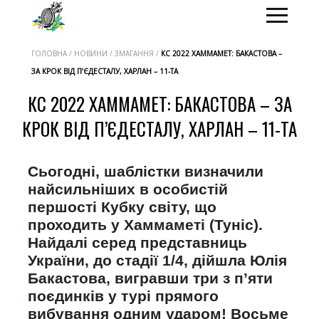
ГОЛОВНА / НОВИНИ / ЗМАГАННЯ /
КС 2022 ХАММАМЕТ: БАКАСТОВА –
ЗА КРОК ВІД П’ЄДЕСТАЛУ, ХАРЛАН – 11-ТА
КС 2022 ХАММАМЕТ: БАКАСТОВА – ЗА
КРОК ВІД П’ЄДЕСТАЛУ, ХАРЛАН – 11-ТА
Сьогодні, шаблістки визначили
найсильніших в особистій
першості Кубку світу, що
проходить у Хаммаметі (Туніс).
Найдалі серед представниць
України, до стадії 1/4, дійшла Юлія
Бакастова, вигравши три з п’яти
поєдинків у турі прямого
вибування одним ударом! Восьме