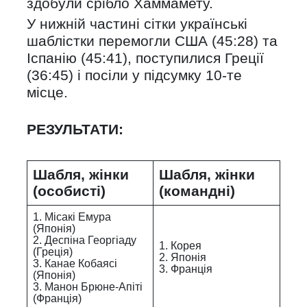
здобули срібло Хаммамету.
У нижній частині сітки українські
шаблістки перемогли США (45:28) та
Іспанію (45:41), поступилися Греції
(36:45) і посіли у підсумку 10-те
місце.
РЕЗУЛЬТАТИ:
Шабля, жінки
Шабля, жінки
(особисті)
(командні)
1. Місакі Емура
(Японія)
2. Деспіна Георгіаду
1. Корея
(Греція)
2. Японія
3. Канае Кобаясі
3. Франція
(Японія)
3. Манон Брюне-Апіті
(Франція)