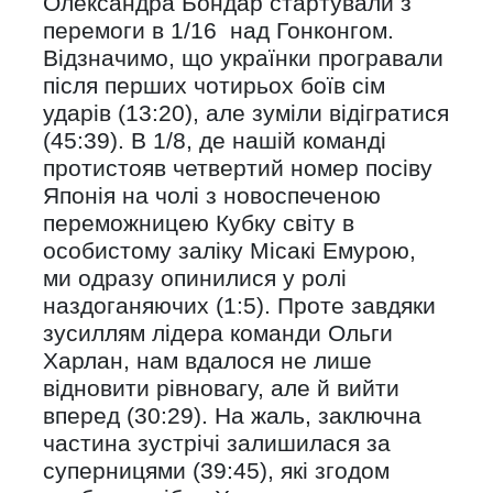
Олександра Бондар стартували з
перемоги в 1/16 над Гонконгом.
Відзначимо, що українки програвали
після перших чотирьох боїв сім
ударів (13:20), але зуміли відігратися
(45:39). В 1/8, де нашій команді
протистояв четвертий номер посіву
Японія на чолі з новоспеченою
переможницею Кубку світу в
особистому заліку Місакі Емурою,
ми одразу опинилися у ролі
наздоганяючих (1:5). Проте завдяки
зусиллям лідера команди Ольги
Харлан, нам вдалося не лише
відновити рівновагу, але й вийти
вперед (30:29). На жаль, заключна
частина зустрічі залишилася за
суперницями (39:45), які згодом