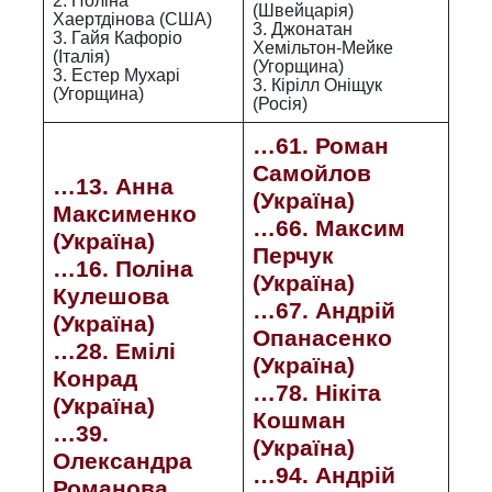
2. Поліна
(Швейцарія)
Хаертдінова (США)
3. Джонатан
3. Гайя Кафоріо
Хемільтон-Мейке
(Італія)
(Угорщина)
3. Естер Мухарі
3. Кірілл Оніщук
(Угорщина)
(Росія)
…61. Роман
Самойлов
…13. Анна
(Україна)
Максименко
…66. Максим
(Україна)
Перчук
…16. Поліна
(Україна)
Кулешова
…67. Андрій
(Україна)
Опанасенко
…28. Емілі
(Україна)
Конрад
…78. Нікіта
(Україна)
Кошман
…39.
(Україна)
Олександра
…94. Андрій
Романова