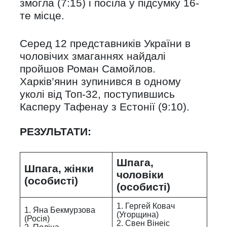
змогла (7:15) і посіла у підсумку 16-
те місце.
Cеред 12 представників України в
чоловічих змаганнях найдалі
пройшов Роман Самойлов.
Харків’янин зупинився в одному
уколі від Топ-32, поступившись
Касперу Тафенау з Естонії (9:10).
РЕЗУЛЬТАТИ:
Шпага,
Шпага, жінки
чоловіки
(особисті)
(особисті)
1. Гергей Ковач
1. Яна Бекмурзова
(Угорщина)
(Росія)
2. Свен Вінеіс