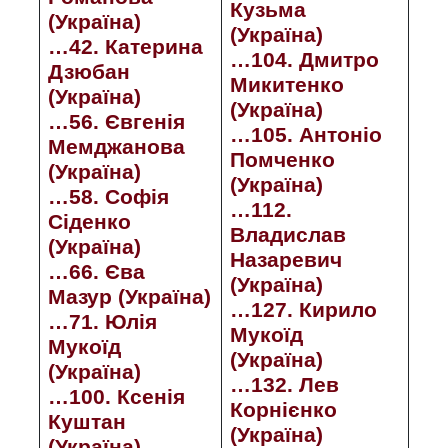
Кузьма
(Україна)
(Україна)
…42. Катерина
…104. Дмитро
Дзюбан
Микитенко
(Україна)
(Україна)
…56. Євгенія
…105. Антоніо
Мемджанова
Помченко
(Україна)
(Україна)
…58. Софія
…112.
Сіденко
Владислав
(Україна)
Назаревич
…66. Єва
(Україна)
Мазур (Україна)
…127. Кирило
…71. Юлія
Мукоїд
Мукоїд
(Україна)
(Україна)
…132. Лев
…100. Ксенія
Корнієнко
Куштан
(Україна)
(Україна)