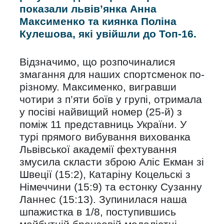
показали львів’янка Анна
Максименко та киянка Поліна
Кулешова, які увійшли до Топ-16.
Відзначимо, що розпочиналися
змагання для наших спортсменок по-
різному. Максименко, вигравши
чотири з п’яти боїв у групі, отримала
у посіві найвищий номер (25-й) з
поміж 11 представниць України. У
турі прямого вибування вихованка
Львівської академії фехтування
змусила скласти зброю Аліс Екман зі
Швеції (15:2), Катаріну Коцельскі з
Німеччини (15:9) та естонку Сузанну
Ланнес (15:13). Зупинилася наша
шпажистка в 1/8, поступившись