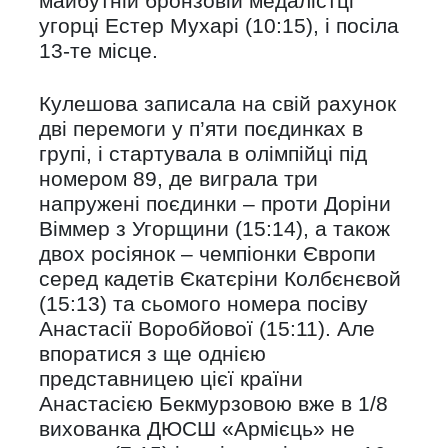
майбутній бронзовій медалістці
угорці Естер Мухарі (10:15), і посіла
13-те місце.
Кулешова записала на свій рахунок
дві перемоги у п’яти поєдинках в
групі, і стартувала в олімпійці під
номером 89, де виграла три
напружені поєдинки – проти Доріни
Віммер з Угорщини (15:14), а також
двох росіянок – чемпіонки Європи
серед кадетів Єкатєріни Колбєнєвой
(15:13) та сьомого номера посіву
Анастасії Воробйової (15:11). Але
впоратися з ще однією
представницею цієї країни
Анастасією Бекмурзовою вже в 1/8
вихованка ДЮСШ «Армієць» не