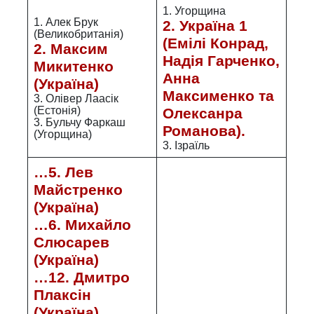
1. Угорщина
1. Алек Брук
2. Україна 1
(Великобританія)
(Емілі Конрад,
2. Максим
Надія Гарченко,
Микитенко
Анна
(Україна)
Максименко та
3. Олівер Лаасік
(Естонія)
Олексанра
3. Бульчу Фаркаш
Романова).
(Угорщина)
3. Ізраїль
…5. Лев
Майстренко
(Україна)
…6. Михайло
Слюсарев
(Україна)
…12. Дмитро
Плаксін
(Україна)