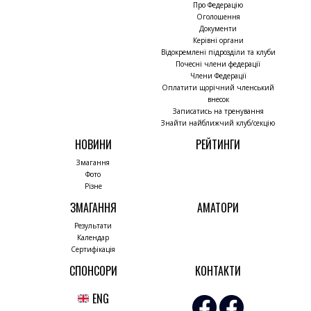
Про Федерацію
Оголошення
Документи
Керівні органи
Відокремлені підрозділи та клуби
Почесні члени федерації
Члени Федерації
Оплатити щорічний членський
внесок
Записатись на тренування
Знайти найближчий клуб/секцію
НОВИНИ
РЕЙТИНГИ
Змагання
Фото
Різне
ЗМАГАННЯ
АМАТОРИ
Результати
Календар
Сертифікація
СПОНСОРИ
КОНТАКТИ
ENG