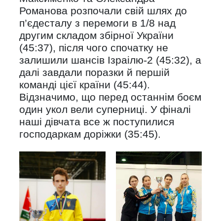
Романова розпочали свій шлях до
п’єдесталу з перемоги в 1/8 над
другим складом збірної України
(45:37), після чого спочатку не
залишили шансів Ізраілю-2 (45:32), а
далі завдали поразки й першій
команді цієї країни (45:44).
Відзначимо, що перед останнім боєм
один укол вели суперниці. У фіналі
наші дівчата все ж поступилися
господаркам доріжки (35:45).