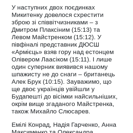
У наступних двох поєдинках
Микитенку довелося схрестити
зброю зі співвітчизниками – з
Дмитром Плаксіним (15:13) та
Левом Майстренком (15:12). У
півфіналі представник ДЮСШ
«Армієць» взяв гору над естонцем
Олівером Лаасіком (15:11). І лише
один суперник виявився нашому
шпажисту не до снаги – британець
Алек Брук (10:15). Зауважимо, що
ще двоє українців увійшли у
Будапешті до вісімки найсильніших,
окрім вище згаданого Майстренка,
також Михайло Слюсарев.
Емілі Конрад, Надія Гарченко, Анна
Максименко та Олександра