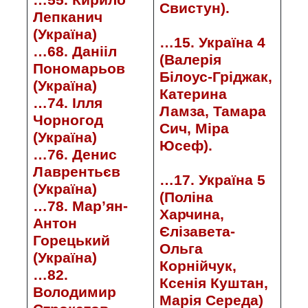
Свистун).
Лепканич
(Україна)
…15. Україна 4
…68. Данііл
(Валерія
Пономарьов
Білоус-Гріджак,
(Україна)
Катерина
…74. Ілля
Ламза, Тамара
Чорногод
Сич, Міра
(Україна)
Юсеф).
…76. Денис
Лаврентьєв
…17. Україна 5
(Україна)
(Поліна
…78. Мар’ян-
Харчина,
Антон
Єлізавета-
Горецький
Ольга
(Україна)
Корнійчук,
…82.
Ксенія Куштан,
Володимир
Марія Середа)