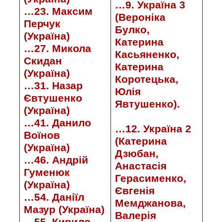
…9. Україна 3
…23. Максим
(Вероніка
Перчук
Булко,
(Україна)
Катерина
…27. Микола
Касьяненко,
Скидан
Катерина
(Україна)
Коротецька,
…31. Назар
Юлія
Євтушенко
Явтушенко).
(Україна)
…41. Данило
…12. Україна 2
Воїнов
(Катерина
(Україна)
Дзюбан,
…46. Андрій
Анастасія
Гуменюк
Герасименко,
(Україна)
Євгенія
…54. Даніїл
Мемджанова,
Мазур (Україна)
Валерія
…55. Кирило