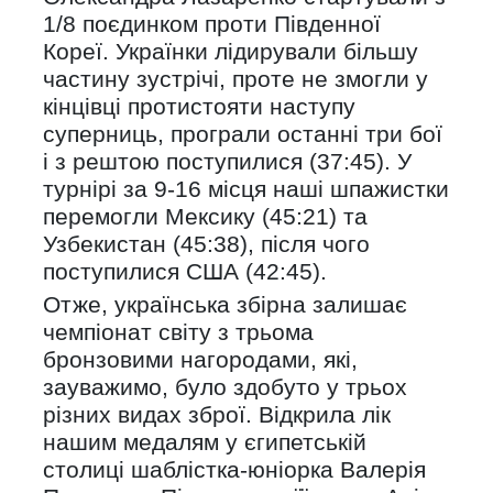
1/8 поєдинком проти Південної
Кореї. Українки лідирували більшу
частину зустрічі, проте не змогли у
кінцівці протистояти наступу
суперниць, програли останні три бої
і з рештою поступилися (37:45). У
турнірі за 9-16 місця наші шпажистки
перемогли Мексику (45:21) та
Узбекистан (45:38), після чого
поступилися США (42:45).
Отже, українська збірна залишає
чемпіонат світу з трьома
бронзовими нагородами, які,
зауважимо, було здобуто у трьох
різних видах зброї. Відкрила лік
нашим медалям у єгипетській
столиці шаблістка-юніорка Валерія