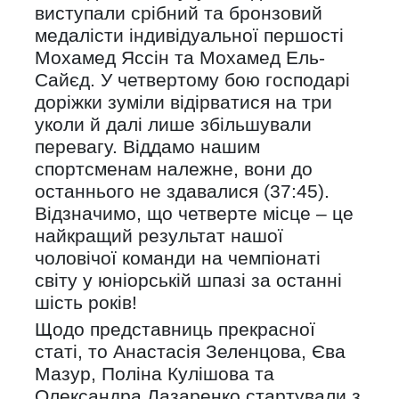
виступали срібний та бронзовий
медалісти індивідуальної першості
Мохамед Яссін та Мохамед Ель-
Сайєд. У четвертому бою господарі
доріжки зуміли відірватися на три
уколи й далі лише збільшували
перевагу. Віддамо нашим
спортсменам належне, вони до
останнього не здавалися (37:45).
Відзначимо, що четверте місце – це
найкращий результат нашої
чоловічої команди на чемпіонаті
світу у юніорській шпазі за останні
шість років!
Щодо представниць прекрасної
статі, то Анастасія Зеленцова, Єва
Мазур, Поліна Кулішова та
Олександра Лазаренко стартували з