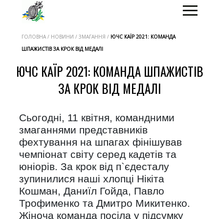
ГОЛОВНА / НОВИНИ / ЗМАГАННЯ /
ЮЧС КАЇР 2021: КОМАНДА
ШПАЖИСТІВ ЗА КРОК ВІД МЕДАЛІ
ЮЧС КАЇР 2021: КОМАНДА ШПАЖИСТІВ
ЗА КРОК ВІД МЕДАЛІ
Сьогодні, 11 квітня, командними
змаганнями представників
фехтування на шпагах фінішував
чемпіонат світу серед кадетів та
юніорів. За крок від п`єдесталу
зупинилися наші хлопці Нікіта
Кошман, Даниїл Гойда, Павло
Трофименко та Дмитро Микитенко.
Жіноча команда посіла у підсумку