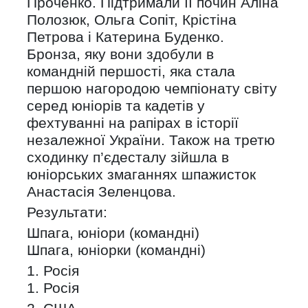
Проченко. Підтримали її почин Аліна
Полозюк, Ольга Сопіт, Крістіна
Петрова і Катерина Буденко.
Бронза, яку вони здобули в
командній першості, яка стала
першою нагородою чемпіонату світу
серед юніорів та кадетів у
фехтуванні на рапірах в історії
незалежної України. Також на третю
сходинку п’єдесталу зійшла в
юніорських змаганнях шпажисток
Анастасія Зеленцова.
Результати:
Шпага, юніори (командні)
Шпага, юніорки (командні)
1. Росія
1. Росія