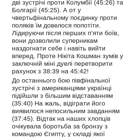
дві зустрічі проти Колумбії (45:26) та
Болгарії (45:25). А от у
чвертьфінальному поєдинку проти
поляків їм довелося попотіти.
Лідируючи після перших п’яти боїв,
вони дозволили суперникам
наздогнати себе і навіть вийти
вперед. Проте Нікіта Кошман зумів у
заключній міні дуелі перетворити
рахунок з 38:39 на 45:42!
До останнього бою півфінальної
зустрічі з американцями українці
підійшли з більшим відставанням
(35:40) На жаль, відіграти його
виявилося непосильним завданням
(37:45). Відтак на наших хлопців
очікувала боротьба за бронзу з
командою Єгипту, у складі якої