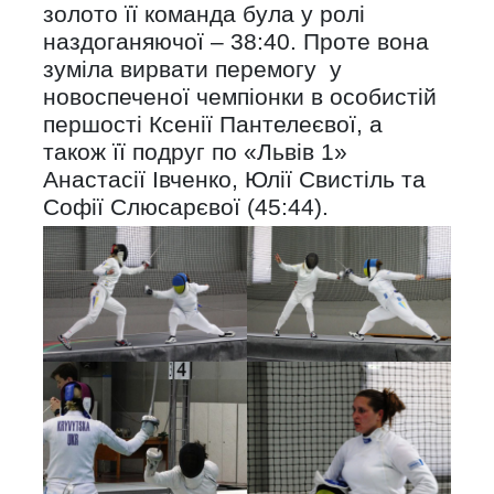
золото її команда була у ролі
наздоганяючої – 38:40. Проте вона
зуміла вирвати перемогу у
новоспеченої чемпіонки в особистій
першості Ксенії Пантелеєвої, а
також її подруг по «Львів 1»
Анастасії Івченко, Юлії Свистіль та
Софії Слюсарєвої (45:44).