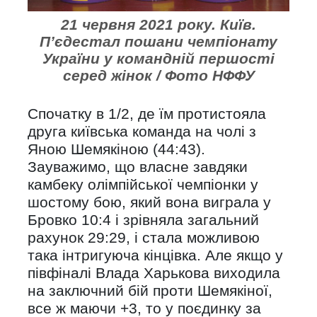
21 червня 2021 року. Київ.
П’єдестал пошани чемпіонату
України у командній першості
серед жінок / Фото НФФУ
Спочатку в 1/2, де їм протистояла
друга київська команда на чолі з
Яною Шемякіною (44:43).
Зауважимо, що власне завдяки
камбеку олімпійської чемпіонки у
шостому бою, який вона виграла у
Бровко 10:4 і зрівняла загальний
рахунок 29:29, і стала можливою
така інтригуюча кінцівка. Але якщо у
півфіналі Влада Харькова виходила
на заключний бій проти Шемякіної,
все ж маючи +3, то у поєдинку за