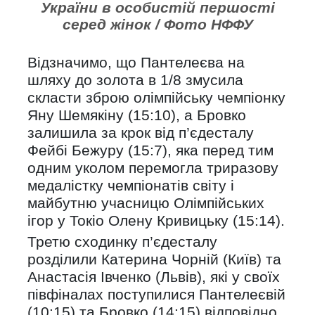
України в особистій першості
серед жінок / Фото НФФУ
Відзначимо, що Пантелеєва на
шляху до золота в 1/8 змусила
скласти зброю олімпійську чемпіонку
Яну Шемякіну (15:10), а Бровко
залишила за крок від п’єдесталу
Фейбі Бежуру (15:7), яка перед тим
одним уколом перемогла триразову
медалістку чемпіонатів світу і
майбутню учасницю Олімпійських
ігор у Токіо Олену Кривицьку (15:14).
Третю сходинку п’єдесталу
розділили Катерина Чорній (Київ) та
Анастасія Івченко (Львів), які у своїх
півфіналах поступилися Пантелеєвій
(10:15) та Бровко (14:15) відповідно.