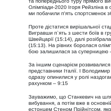
та попереднього туру прямого ви
Олімпіади-2020 Ігоря Рейзліна в 
ми побачили п’ять спортсменок зб
Проте дістатися вирішальної ста
Вигравши п`ять з шести боїв в гр
Швейцарії (15:14), далі розібра
(15:13). На рівних боролася олім
бою залишилася за суперницею –
За іншим сценарієм розвивалися 
представники Італії. І Володимир
одразу опинилися у ролі наздоган
рахунком – 9:15
Зауважимо, що Станкевич на шлях
вибування, а потім вже в основн
естонцем Стеном Прійнітсом, яко