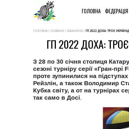
ГОЛОВНА
ФЕДЕРАЦІ
ГОЛОВНА / НОВИНИ / ЗМАГАННЯ /
ГП 2022 ДОХА: ТРОЄ УКРАЇНЦ
ГП 2022 ДОХА: ТРО
З 28 по 30 січня столиця Ката
сезоні турніру серії «Гран-прі
проте зупинилися на підступах 
Рейзлін, а також Володимир Ст
Кубка світу, а от на турнірах с
так само в Досі
.