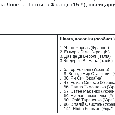
а Лопеза-Портьє з Франції (15:9), швейцарц
Шпага, чоловіки (особисті)
1. Яннік Борель (Франція)
2. Емьорік Галлі (Франція)
3. Давіде Ді Веролі (Італія)
3. Федеріко Вісмара (Італія)
…5. Ігор Рейзлін (Україна)
…8. Володимир Станкевич (У
…38. Ян Сич (Україна)
…47. Роман Свічкар (Україна
…56. Павло Тимощенко (Укр
…57. Євген Макієнко (Україн
…64. Руслан Тимошенко (Укр
…90. Юрій Тараненко (Украї
…96. Віталій Свистіль (Украї
…141. Нікіта Кошман (Україн