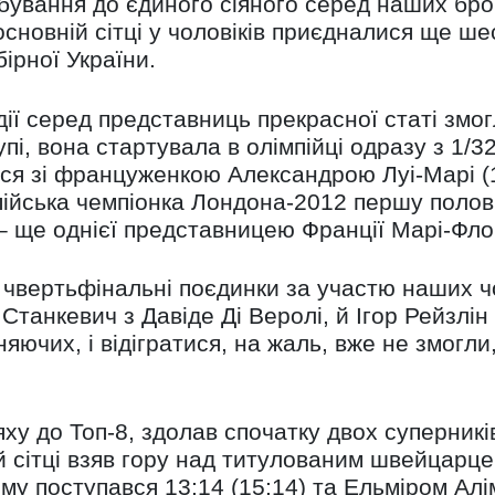
бування до єдиного сіяного серед наших бро
основній сітці у чоловіків приєдналися ще ше
ірної України.
дії серед представниць прекрасної статі змо
упі, вона стартувала в олімпійці одразу з 1/
лася зі француженкою Александрою Луі-Марі 
пійська чемпіонка Лондона-2012 першу полови
 ще однієї представницею Франції Марі-Флор
чвертьфінальні поєдинки за участю наших чо
 Станкевич з Давіде Ді Веролі, й Ігор Рейзлі
яючих, і відігратися, на жаль, вже не змогл
у до Топ-8, здолав спочатку двох суперникі
ій сітці взяв гору над титулованим швейцарц
му поступався 13:14 (15:14) та Ельміром Алі