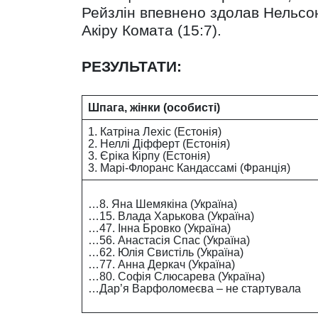
Рейзлін впевнено здолав Нельсон
Акіру Комата (15:7).
РЕЗУЛЬТАТИ:
Шпага, жінки (особисті)
1. Катріна Лехіс (Естонія)
2. Неллі Діфферт (Естонія)
3. Єріка Кірпу (Естонія)
3. Марі-Флоранс Кандассамі (Франція)
…8. Яна Шемякіна (Україна)
…15. Влада Харькова (Україна)
…47. Інна Бровко (Україна)
…56. Анастасія Спас (Україна)
…62. Юлія Свистіль (Україна)
…77. Анна Деркач (Україна)
…80. Софія Слюсарева (Україна)
…Дар’я Варфоломеєва – не стартувала