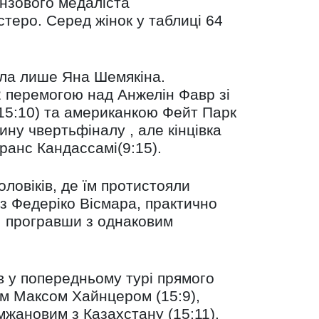
нзового медаліста
стеро. Серед жінок у таблиці 64
гла лише Яна Шемякіна.
32 перемогою над Анжелін Фавр зі
(15:10) та американкою Фейт Парк
ну чвертьфіналу , але кінцівка
анс Кандассамі(9:15).
ловіків, де їм протистояли
н з Федеріко Вісмара, практично
и, програвши з однаковим
в у попередньому турі прямого
ем Максом Хайнцером (15:9),
мжановим з Казахстану (15:11).