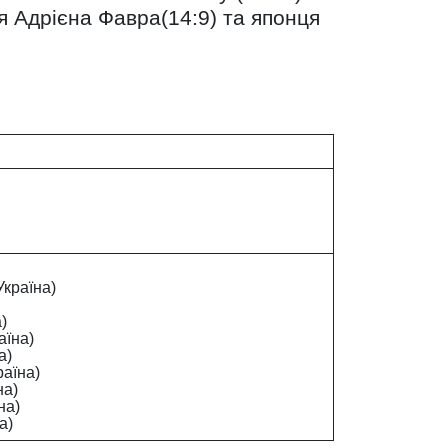
я Адрієна Фавра(14:9) та японця
країна)
)
аїна)
а)
аїна)
на)
на)
а)