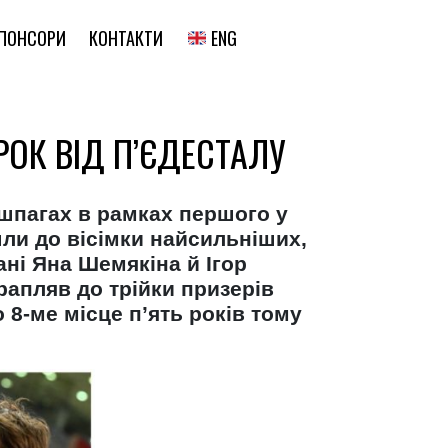
ENG
ПОНСОРИ
КОНТАКТИ
РОК ВІД П’ЄДЕСТАЛУ
 шпагах в рамках першого у
шли до вісімки найсильніших,
ані Яна Шемякіна й Ігор
рапляв до трійки призерів
о 8-ме місце п’ять років тому