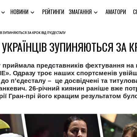
РЕЙТИНГИ
АМАТОРИ
С
Я
НОВИНИ
ЗМАГАННЯ
ІВ ЗУПИНЯЮТЬСЯ ЗА КРОК ВІД П’ЄДЕСТАЛУ
Є УКРАЇНЦІВ ЗУПИНЯЮТЬСЯ ЗА К
ру приймала представників фехтування на
 FIE». Одразу троє наших спортсменів увій
до п’єдесталу – це досвідчені та титулов
анкевич. 26-річний киянин раніше вже пот
ерії Гран-прі його кращим результатом бул