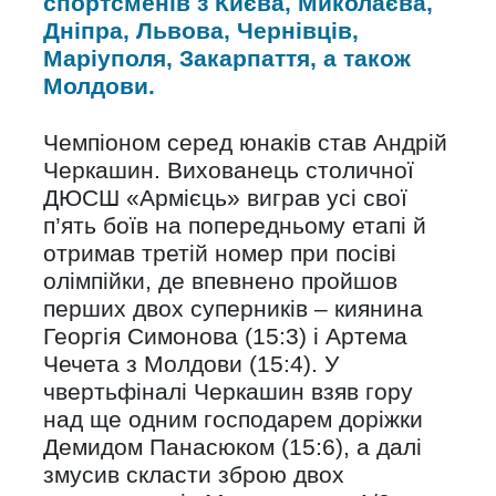
спортсменів з Києва, Миколаєва,
Дніпра, Львова, Чернівців,
Маріуполя, Закарпаття, а також
Молдови.
Чемпіоном серед юнаків став Андрій
Черкашин. Вихованець столичної
ДЮСШ «Армієць» виграв усі свої
п’ять боїв на попередньому етапі й
отримав третій номер при посіві
олімпійки, де впевнено пройшов
перших двох суперників – киянина
Георгія Симонова (15:3) і Артема
Чечета з Молдови (15:4). У
чвертьфіналі Черкашин взяв гору
над ще одним господарем доріжки
Демидом Панасюком (15:6), а далі
змусив скласти зброю двох