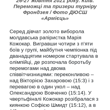
26-27 жовтня 2021 року. Київ.
Переможці та призери турніру
Фрондзея / Фото ДЮСШ
«Армієць»
Серед дівчат золото виборола
молдавська рапіристка Марія
Кожокар. Вигравши чотири з п’яти
боїв у групі, майбутня чемпіонка під
дванадцятим номером стартувала в
олімпійці, де розпочала боротьбу
перемогами над двома
співвітчизницями: переконливою –
над Вікторією Захаровою (15:3) і з
перевагою в один укол – над
Олександрою Вовченко (15:14). У
чвертьфіналі Кожокар розібралася з
киянкою Софією Шмидт (15:12), а в