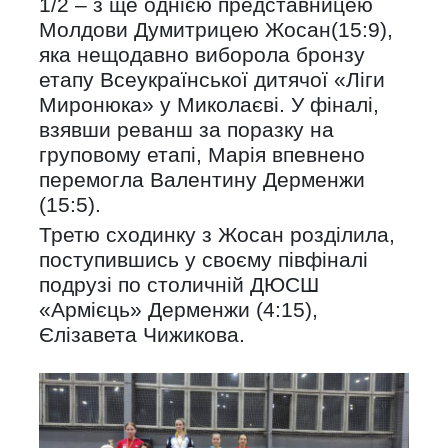
1/2 – з ще однією представницею
Молдови Думитрицею Жосан(15:9),
яка нещодавно виборола бронзу
етапу Всеукраїнської дитячої «Ліги
Миронюка» у Миколаєві. У фіналі,
взявши реванш за поразку на
груповому етапі, Марія впевнено
перемогла Валентину Дерменжи
(15:5).
Третю сходинку з Жосан розділила,
поступившись у своєму півфіналі
подрузі по столичній ДЮСШ
«Армієць» Дерменжи (4:15),
Єлізавета Чижикова.