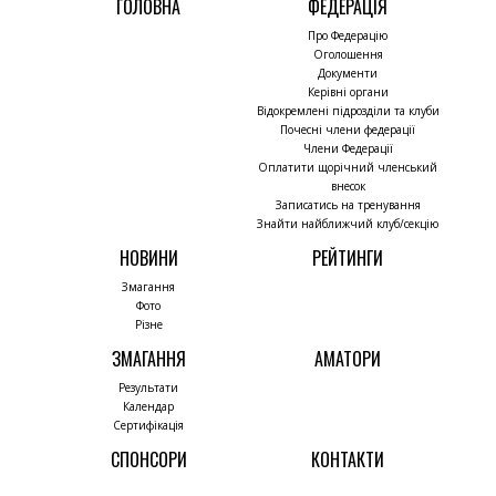
ГОЛОВНА
ФЕДЕРАЦІЯ
Про Федерацію
Оголошення
Документи
Керівні органи
Відокремлені підрозділи та клуби
Почесні члени федерації
Члени Федерації
Оплатити щорічний членський
внесок
Записатись на тренування
Знайти найближчий клуб/секцію
НОВИНИ
РЕЙТИНГИ
Змагання
Фото
Різне
ЗМАГАННЯ
АМАТОРИ
Результати
Календар
Сертифікація
СПОНСОРИ
КОНТАКТИ