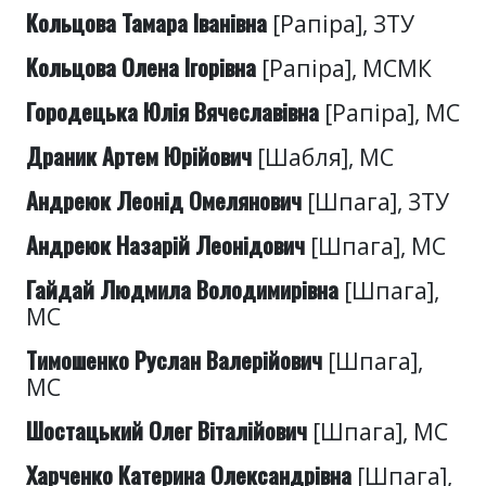
Кольцова Тамара Іванівна
[Рапіра], ЗТУ
Кольцова Олена Ігорівна
[Рапіра], МСМК
Городецька Юлія Вячеславівна
[Рапіра], МС
Драник Артем Юрійович
[Шабля], МС
Андреюк Леонід Омелянович
[Шпага], ЗТУ
Андреюк Назарій Леонідович
[Шпага], МС
Гайдай Людмила Володимирівна
[Шпага],
МС
Тимошенко Руслан Валерійович
[Шпага],
МС
Шостацький Олег Віталійович
[Шпага], МС
Харченко Катерина Олександрівна
[Шпага],