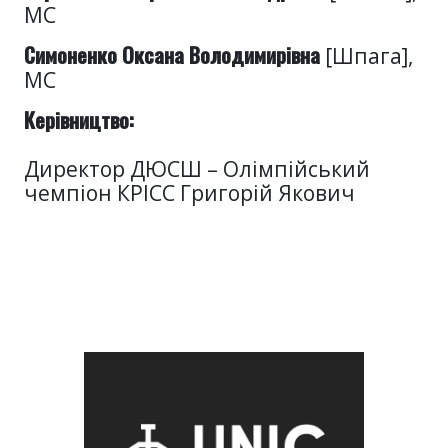
МС
Симоненко Оксана Володимирівна
[Шпага],
МС
Керівництво:
Директор ДЮСШ – Олімпійський
чемпіон КРІСС Григорій Якович