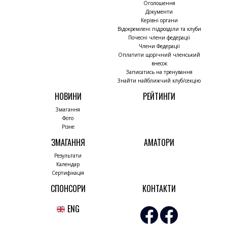
Оголошення
Документи
Керівні органи
Відокремлені підрозділи та клуби
Почесні члени федерації
Члени Федерації
Оплатити щорічний членський
внесок
Записатись на тренування
Знайти найближчий клуб/секцію
НОВИНИ
РЕЙТИНГИ
Змагання
Фото
Різне
ЗМАГАННЯ
АМАТОРИ
Результати
Календар
Сертифікація
СПОНСОРИ
КОНТАКТИ
ENG