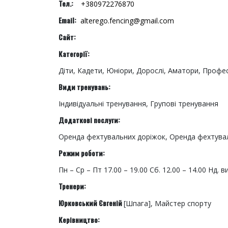
Тел.:
+380972276870
Email:
alterego.fencing@gmail.com
Сайт:
Категорії:
Діти, Кадети, Юніори, Дорослі, Аматори, Профе
Види тренувань:
Індивідуальні тренування, Групові тренування
Додаткові послуги:
Оренда фехтувальних доріжок, Оренда фехтувал
Режим роботи:
Пн – Ср – Пт 17.00 – 19.00 Сб. 12.00 – 14.00 Нд. в
Тренери:
Юрковський Євгеній
[Шпага], Майстер спорту
Керівництво: