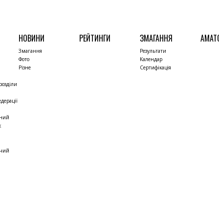
НОВИНИ
РЕЙТИНГИ
ЗМАГАННЯ
АМАТ
Змагання
Результати
Фото
Календар
Різне
Сертифікація
розділи
дерації
чний
к
жчий