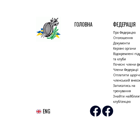
ГОЛОВНА
ФЕДЕРАЦІЯ
Про Федерацію
Оголошення
Документи
Керівні органи
Відокремлені під
та клуби
Почесні члени фе
Члени Федерації
Оплатити щорі
членський внесо
Записатись на
тренування
Знайти найбли
клуб/секцію
ENG