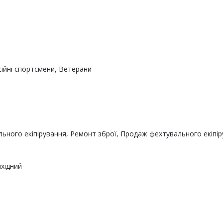
сійні спортсмени, Ветерани
ьного екіпірування, Ремонт зброї, Продаж фехтувального екіпір
ихідний