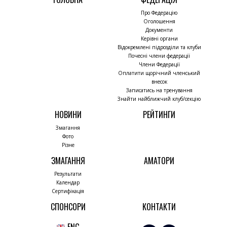
Про Федерацію
Оголошення
Документи
Керівні органи
Відокремлені підрозділи та клуби
Почесні члени федерації
Члени Федерації
Оплатити щорічний членський
внесок
Записатись на тренування
Знайти найближчий клуб/секцію
НОВИНИ
РЕЙТИНГИ
Змагання
Фото
Різне
ЗМАГАННЯ
АМАТОРИ
Результати
Календар
Сертифікація
СПОНСОРИ
КОНТАКТИ