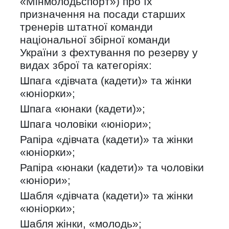
«Мінмолодьспорт») про їх
призначення на посади старших
тренерів штатної команди
національної збірної команди
України з фехтування по резерву у
видах зброї та категоріях:
Шпага «дівчата (кадети)» та жінки
«юніорки»;
Шпага «юнаки (кадети)»;
Шпага чоловіки «юніори»;
Рапіра «дівчата (кадети)» та жінки
«юніорки»;
Рапіра «юнаки (кадети)» та чоловіки
«юніори»;
Шабля «дівчата (кадети)» та жінки
«юніорки»;
Шабля жінки, «молодь»;