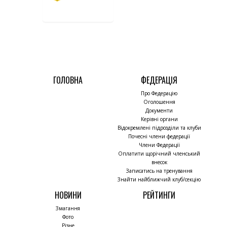
ГОЛОВНА
ФЕДЕРАЦІЯ
Про Федерацію
Оголошення
Документи
Керівні органи
Відокремлені підрозділи та клуби
Почесні члени федерації
Члени Федерації
Оплатити щорічний членський
внесок
Записатись на тренування
Знайти найближчий клуб/секцію
НОВИНИ
РЕЙТИНГИ
Змагання
Фото
Різне