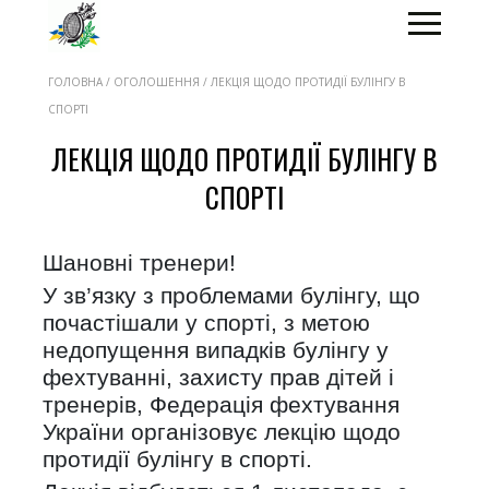
ГОЛОВНА / ОГОЛОШЕННЯ / ЛЕКЦІЯ ЩОДО ПРОТИДІЇ БУЛІНГУ В
СПОРТІ
ЛЕКЦІЯ ЩОДО ПРОТИДІЇ БУЛІНГУ В
СПОРТІ
Шановні тренери!
У зв’язку з проблемами булінгу, що
почастішали у спорті, з метою
недопущення випадків булінгу у
фехтуванні, захисту прав дітей і
тренерів, Федерація фехтування
України організовує лекцію щодо
протидії булінгу в спорті.