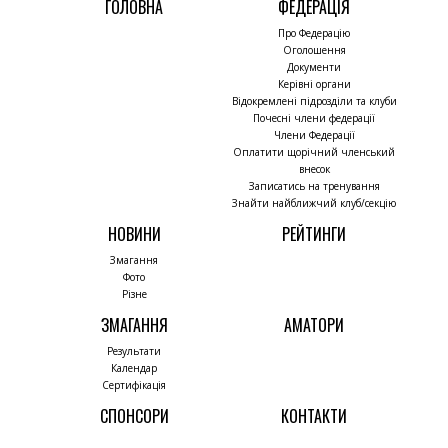
ГОЛОВНА
ФЕДЕРАЦІЯ
Про Федерацію
Оголошення
Документи
Керівні органи
Відокремлені підрозділи та клуби
Почесні члени федерації
Члени Федерації
Оплатити щорічний членський
внесок
Записатись на тренування
Знайти найближчий клуб/секцію
НОВИНИ
РЕЙТИНГИ
Змагання
Фото
Різне
ЗМАГАННЯ
АМАТОРИ
Результати
Календар
Сертифікація
СПОНСОРИ
КОНТАКТИ