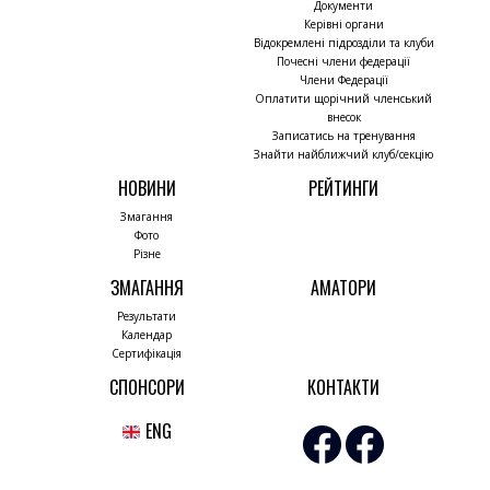
Документи
Керівні органи
Відокремлені підрозділи та клуби
Почесні члени федерації
Члени Федерації
Оплатити щорічний членський
внесок
Записатись на тренування
Знайти найближчий клуб/секцію
НОВИНИ
РЕЙТИНГИ
Змагання
Фото
Різне
ЗМАГАННЯ
АМАТОРИ
Результати
Календар
Сертифікація
СПОНСОРИ
КОНТАКТИ
ENG