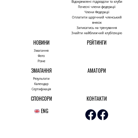
Відокремлені підрозділи та клуби
Почесні члени федерації
Члени Федерації
Оплатити щорічний членський
внесок
Записатись на тренування
Знайти найближчий клуб/секцію
НОВИНИ
РЕЙТИНГИ
Змагання
Фото
Різне
ЗМАГАННЯ
АМАТОРИ
Результати
Календар
Сертифікація
СПОНСОРИ
КОНТАКТИ
ENG