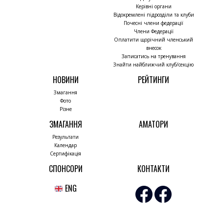
Керівні органи
Відокремлені підрозділи та клуби
Почесні члени федерації
Члени Федерації
Оплатити щорічний членський
внесок
Записатись на тренування
Знайти найближчий клуб/секцію
НОВИНИ
РЕЙТИНГИ
Змагання
Фото
Різне
ЗМАГАННЯ
АМАТОРИ
Результати
Календар
Сертифікація
СПОНСОРИ
КОНТАКТИ
ENG