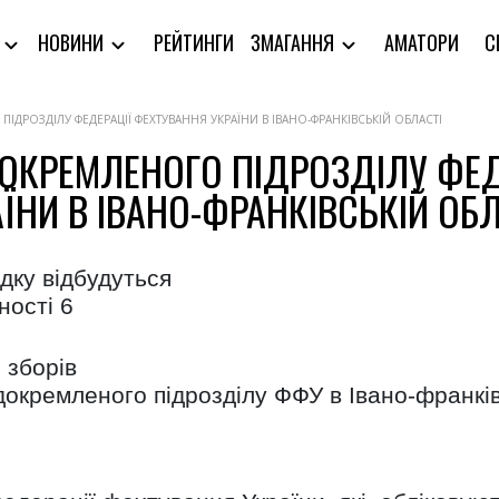
РЕЙТИНГИ
АМАТОРИ
С
Я
НОВИНИ
ЗМАГАННЯ
ДРОЗДІЛУ ФЕДЕРАЦІЇ ФЕХТУВАННЯ УКРАЇНИ В ІВАНО-ФРАНКІВСЬКІЙ ОБЛАСТІ
ДОКРЕМЛЕНОГО ПІДРОЗДІЛУ ФЕ
ЇНИ В ІВАНО-ФРАНКІВСЬКІЙ ОБЛ
дку відбудуться
ності 6
 зборів
докремленого підрозділу ФФУ в Івано-франківс