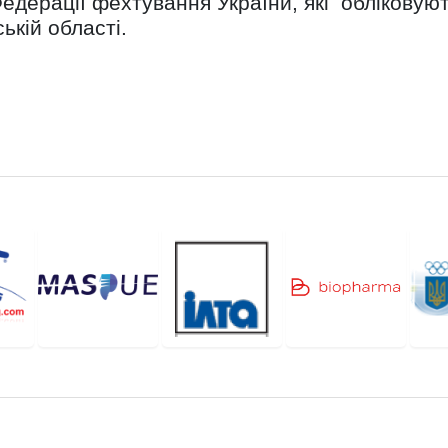
едерації фехтування України, які обліковую
ькій області.