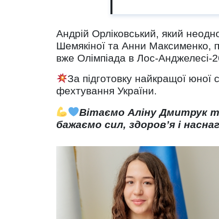
Андрій Орліковський, який неод
Шемякіної та Анни Максименко, п
вже Олімпіада в Лос-Анджелесі-2
За підготовку найкращої юної
фехтування України.
Вітаємо Аліну Дмитрук т
бажаємо сил, здоров’я і насна