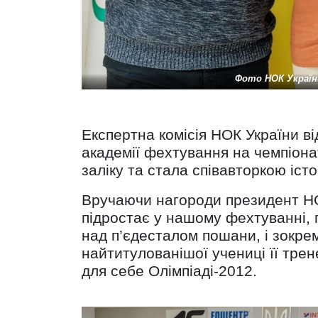
Фото НОК Україн
Експертна комісія НОК України в
академії фехтування на чемпіонат
заліку та стала співавторкою іст
Вручаючи нагороди президент НОК
підростає у нашому фехтуванні, 
над п’єдесталом пошани, і зокре
найтитулованішої учениці її трен
для себе Олімпіаді-2012.