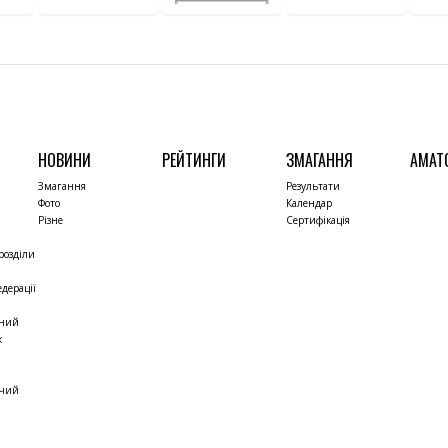
НОВИНИ
РЕЙТИНГИ
ЗМАГАННЯ
АМАТ
Змагання
Результати
Фото
Календар
Різне
Сертифікація
розділи
дерації
чний
к
жчий