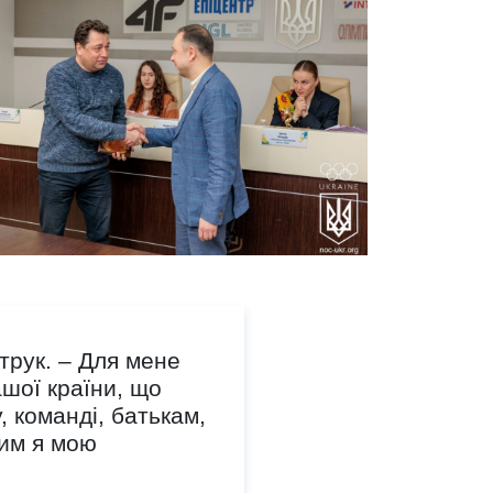
трук. – Для мене
шої країни, що
 команді, батькам,
ким я мою