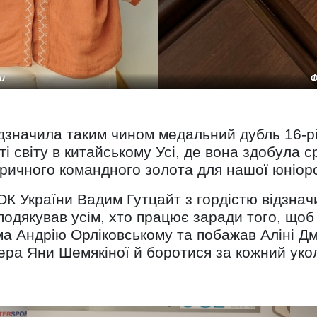
и
Ф
ідзначила таким чином медальний дубль 16-рі
і світу в китайському Усі, де вона здобула 
оричного командного золота для нашої юніорс
 України Вадим Гутцайт з гордістю відзначи
подякував усім, хто працює заради того, щоб
ма Андрію Орліковському та побажав Аліні Дм
ера Яни Шемякіної й боротися за кожний укол