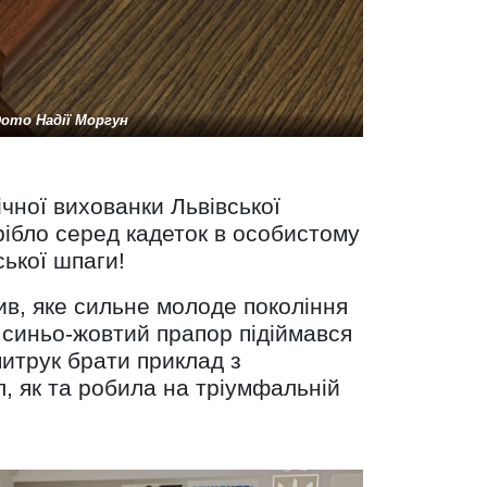
ото Надії Моргун
чної вихованки Львівської
срібло серед кадеток в особистому
ької шпаги!
в, яке сильне молоде покоління
 синьо-жовтий прапор підіймався
итрук брати приклад з
, як та робила на тріумфальній