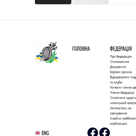
ГОЛОВНА
ФЕДЕРАЦІЯ
Про Федерацію
Оголошення
Документи
Керівні органи
Відокремлені під
та клуби
Почесні члени фе
Члени Федерації
Оплатити щорі
членський внесо
Записатись на
тренування
Знайти найбли
клуб/секцію
ENG