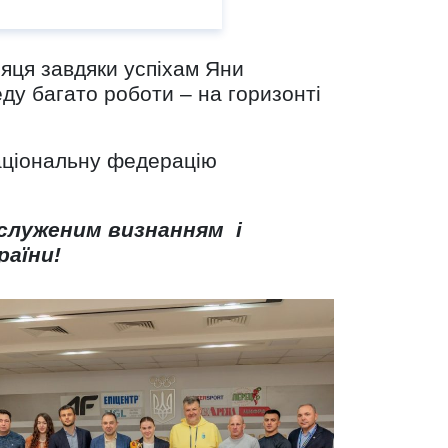
яця завдяки успіхам Яни
ду багато роботи – на горизонті
Національну федерацію
аслуженим визнанням і
раїни!