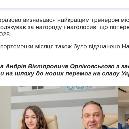
норазово визнавався найкращим тренером міс
одякував за нагороду і наголосив, що попере
028.
 спортсменки місяця також було відзначено 
а Андрія Вікторовича Орліковського з з
ги на шляху до нових перемог на славу Ук