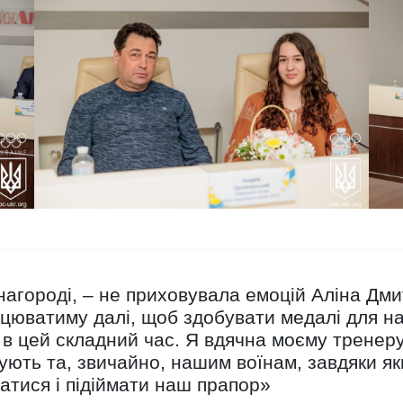
нагороді, – не приховувала емоцій Аліна Дми
ацюватиму далі, щоб здобувати медалі для на
в цей складний час. Я вдячна моєму тренеру,
мують та, звичайно, нашим воїнам, завдяки я
атися і підіймати наш прапор»