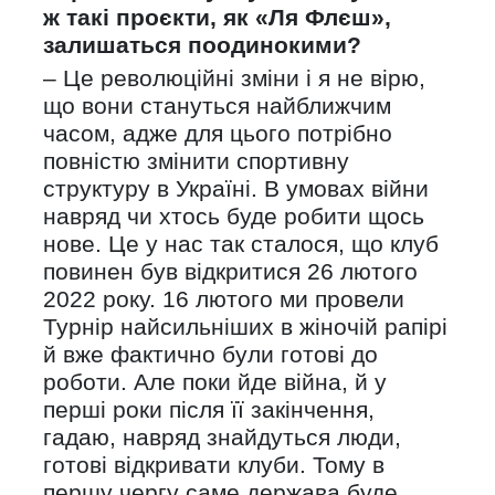
ж такі проєкти, як «Ля Флєш»,
залишаться поодинокими?
– Це революційні зміни і я не вірю,
що вони стануться найближчим
часом, адже для цього потрібно
повністю змінити спортивну
структуру в Україні. В умовах війни
навряд чи хтось буде робити щось
нове. Це у нас так сталося, що клуб
повинен був відкритися 26 лютого
2022 року. 16 лютого ми провели
Турнір найсильніших в жіночій рапірі
й вже фактично були готові до
роботи. Але поки йде війна, й у
перші роки після її закінчення,
гадаю, навряд знайдуться люди,
готові відкривати клуби. Тому в
першу чергу саме держава буде