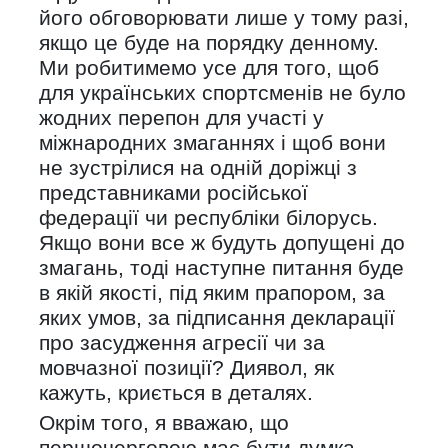
його обговорювати лише у тому разі,
якщо це буде на порядку денному.
Ми робитимемо усе для того, щоб
для українських спортсменів не було
жодних перепон для участі у
міжнародних змаганнях і щоб вони
не зустрілися на одній доріжці з
представниками російської
федерації чи республіки білорусь.
Якщо вони все ж будуть допущені до
змагань, тоді наступне питання буде
в якій якості, під яким прапором, за
яких умов, за підписання декларації
про засудження агресії чи за
мовчазної позиції? Диявол, як
кажуть, криється в деталях.
Окрім того, я вважаю, що
першочерговою має бути думка