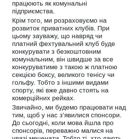
працюють як комунальні
підприємства.
Крім того, ми розраховуємо на
розвиток приватних клубів. При
цьому зауважу, що навряд чи
платний фехтувальний клуб буде
конкурувати з безкоштовним
комунальним, він швидше за все
конкуруватиме з такою ж платною
секцією боксу, великого тенісу чи
гольфу. Тобто з іншими видами
спорту, які вже давно стоять на
комерційних рейках.
Звичайно, ми будемо працювати над
тим, щоб у нас з’явилися спонсори.
До сьогодні, коли мова йшла про
спонсорів, переважно малися на
увазі меценати. Тобто ті, хто дають