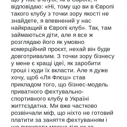
відповідаю: «Ні, тому що ви в Європі
такого клубу з точки зору якості не
знайдете, я впевнений у нас
найкращий в Європі клуб». Так, там
займаються діти, але я все ж
розглядаю його як умовно
комерційний проєкт, нехай він буде
довготривалим. З точки зору бізнесу
у мене є кращі ідеї, як заробити
гроші і куди їх вкласти. Але я дуже
хочу, щоб «Ля Флєш» став
прикладом того, що бізнес-модель
приватного фехтувально-
спортивного клубу в Україні
життєздатна. Ми вже частково
розвінчали міф, що ніхто не готовий
платити за заняття фехтуванням і
що виживати можна тільки за