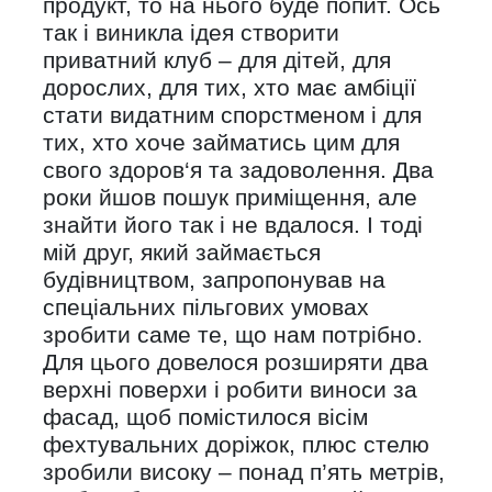
продукт, то на нього буде попит. Ось
так і виникла ідея створити
приватний клуб – для дітей, для
дорослих, для тих, хто має амбіції
стати видатним спорстменом і для
тих, хто хоче займатись цим для
свого здоров‘я та задоволення. Два
роки йшов пошук приміщення, але
знайти його так і не вдалося. І тоді
мій друг, який займається
будівництвом, запропонував на
спеціальних пільгових умовах
зробити саме те, що нам потрібно.
Для цього довелося розширяти два
верхні поверхи і робити виноси за
фасад, щоб помістилося вісім
фехтувальних доріжок, плюс стелю
зробили високу – понад п’ять метрів,