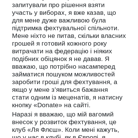
запитували про рішення взяти
участь у виборах, я вже казав, що
для мене дуже важливою була
підтримка фехтувальної спільноти.
Мене ніхто не питав, скільки власних
грошей я готовий кожного року
витрачати на федерацію і ніяких
подібних обіцянок я не давав. Я
вважаю, що потрібно насамперед
займатися пошуком можливостей
заробити гроші для фехтування, а
якщо у мене з’явиться бажання
стати одним із меценатів, я натисну
кнопку «Donate» на сайті.
Наразі я вважаю, що мій вагомий
внесок у розвиток фехтування, це
клуб «Ля Флєш». Коли мені кажуть,
що у нас в клубі, як в Європі, я