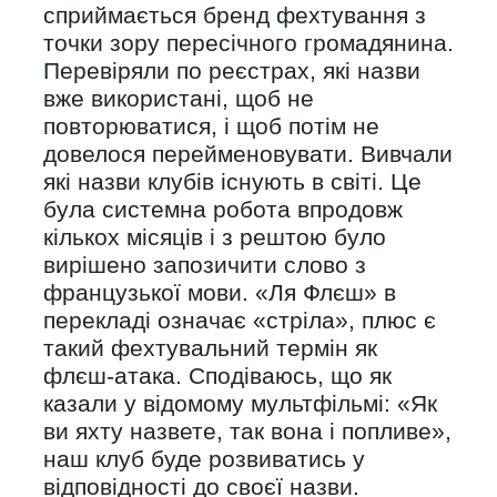
сприймається бренд фехтування з
точки зору пересічного громадянина.
Перевіряли по реєстрах, які назви
вже використані, щоб не
повторюватися, і щоб потім не
довелося перейменовувати. Вивчали
які назви клубів існують в світі. Це
була системна робота впродовж
кількох місяців і з рештою було
вирішено запозичити слово з
французької мови. «Ля Флєш» в
перекладі означає «стріла», плюс є
такий фехтувальний термін як
флєш-атака. Сподіваюсь, що як
казали у відомому мультфільмі: «Як
ви яхту назвете, так вона і попливе»,
наш клуб буде розвиватись у
відповідності до своєї назви.