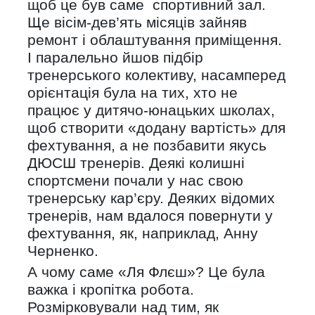
щоб це був саме спортивний зал.
Ще вісім-дев’ять місяців зайняв
ремонт і облаштування приміщення.
І паралельно йшов підбір
тренерського колективу, насамперед
орієнтація була на тих, хто не
працює у дитячо-юнацьких школах,
щоб створити «додану вартість» для
фехтування, а не позбавити якусь
ДЮСШ тренерів. Деякі колишні
спортсмени почали у нас свою
тренерську кар’єру. Деяких відомих
тренерів, нам вдалося повернути у
фехтування, як, наприклад, Анну
Черненко.
А чому саме «Ля Флєш»? Це була
важка і кропітка робота.
Розмірковували над тим, як