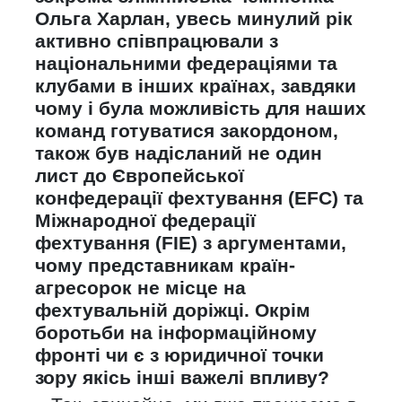
Ольга Харлан, увесь минулий рік
активно співпрацювали з
національними федераціями та
клубами в інших країнах, завдяки
чому і була можливість для наших
команд готуватися закордоном,
також був надісланий не один
лист до Європейської
конфедерації фехтування (
EFC
) та
Міжнародної федерації
фехтування (
FIE
) з аргументами,
чому представникам країн-
агресорок не місце на
фехтувальній доріжці. Окрім
боротьби на інформаційному
фронті чи є з юридичної точки
зору якісь інші важелі впливу?