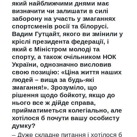
який найближчими днями має
визначити чи залишати в силі
заборону на участь у змаганнях
спортсменів росії та білорусі.
Вадим Гутцайт, якого ви змінили у
кріслі президента федерації, і
який є Міністром молоді та
спорту, а також очільником НОК
України, однозначно висловив
свою позицію: «Ціна життя наших
людей – вища за будь-які
змагання!». Зрозуміло, що
рішення щодо бойкоту, якщо до
нього все ж дійде справа,
прийматиметься колегіально, але
хотілося б почути вашу особисту
думку?
– Дуже складне питання і хотілося б