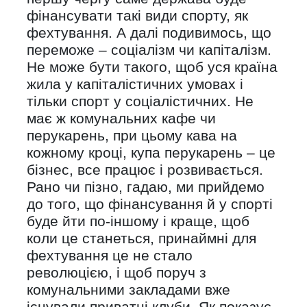
фінансувати такі види спорту, як
фехтування. А далі подивимось, що
переможе – соціалізм чи капіталізм.
Не може бути такого, щоб уся країна
жила у капіталістичних умовах і
тільки спорт у соціалістичних. Не
має ж комунальних кафе чи
перукарень, при цьому кава на
кожному кроці, купа перукарень – це
бізнес, все працює і розвивається.
Рано чи пізно, гадаю, ми прийдемо
до того, що фінансування й у спорті
буде йти по-іншому і краще, щоб
коли це станеться, принаймні для
фехтування це не стало
революцією, і щоб поруч з
комунальними закладами вже
існували приватні клуби. Як показує