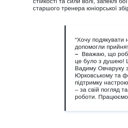
стійкості та сили волі, запеклі 
старшого тренера юніорської збір
“Хочу подякувати н
допомогли прийнят
–
Вважаю, що робот
це було з душею! 
Вадиму Овчаруку з
Юрковському та фех
підтримку настрою
– за свій погляд 
роботи. Працюємо д