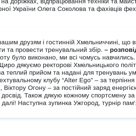
бої на доріжках, відпрацювання техніки та май
ної України Олега Соколова та фахівців фехт
ашим друзям і гостинній Хмельниччині, що в 
и та провести тренувальний збір.
– розпові
у було виконано, ми всі чомусь навчились.
Щиро дякуємо ректорові Хмельницького полі
а теплий прийом та надані для тренувань ум
тувальному клубу “Alter Ego” – за терпіння 
, Віктору Огону – за постійний заряд енергі
та досвід. Також дякую кожному спортсмену за
алі! Наступна зупинка Ужгород, турнір пам‘я