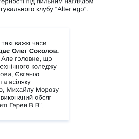
стерності під пильним наглядом
увального клубу “Alter ego”.
такі важкі часи
дає Олег Соколов.
 Але головне, що
технічного коледжу
ови, Євгенію
та всіляку
єю, Михайлу Морозу
 виконаний обсяг
ті Герея В.В”.