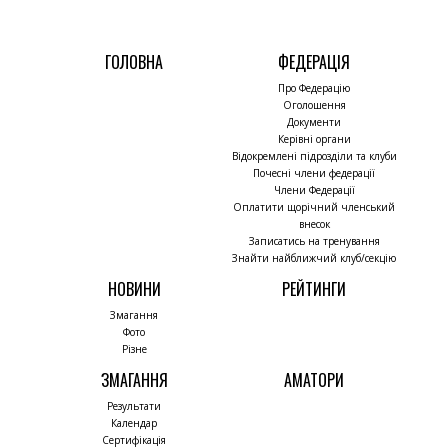
ГОЛОВНА
ФЕДЕРАЦІЯ
Про Федерацію
Оголошення
Документи
Керівні органи
Відокремлені підрозділи та клуби
Почесні члени федерації
Члени Федерації
Оплатити щорічний членський
внесок
Записатись на тренування
Знайти найближчий клуб/секцію
НОВИНИ
РЕЙТИНГИ
Змагання
Фото
Різне
ЗМАГАННЯ
АМАТОРИ
Результати
Календар
Сертифікація