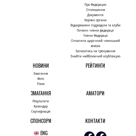
Про Федерацію
Оголошення
Документи
Керівні органи
Відокремлені підрозділи та клуби
Почесні члени федерації
Члени Федерації
Оплатити щорічний членський
внесок
Записатись на тренування
Знайти найближчий клуб/секцію
НОВИНИ
РЕЙТИНГИ
Змагання
Фото
Різне
ЗМАГАННЯ
АМАТОРИ
Результати
Календар
Сертифікація
СПОНСОРИ
КОНТАКТИ
ENG