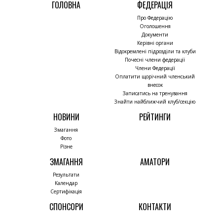
ГОЛОВНА
ФЕДЕРАЦІЯ
Про Федерацію
Оголошення
Документи
Керівні органи
Відокремлені підрозділи та клуби
Почесні члени федерації
Члени Федерації
Оплатити щорічний членський
внесок
Записатись на тренування
Знайти найближчий клуб/секцію
НОВИНИ
РЕЙТИНГИ
Змагання
Фото
Різне
ЗМАГАННЯ
АМАТОРИ
Результати
Календар
Сертифікація
СПОНСОРИ
КОНТАКТИ