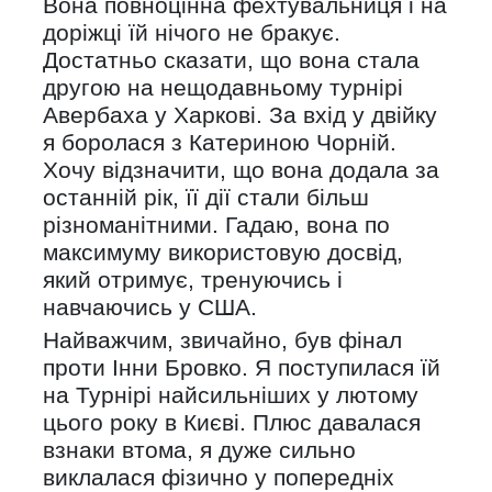
Вона повноцінна фехтувальниця і на
доріжці їй нічого не бракує.
Достатньо сказати, що вона стала
другою на нещодавньому турнірі
Авербаха у Харкові. За вхід у двійку
я боролася з Катериною Чорній.
Хочу відзначити, що вона додала за
останній рік, її дії стали більш
різноманітними. Гадаю, вона по
максимуму використовую досвід,
який отримує, тренуючись і
навчаючись у США.
Найважчим, звичайно, був фінал
проти Інни Бровко. Я поступилася їй
на Турнірі найсильніших у лютому
цього року в Києві. Плюс давалася
взнаки втома, я дуже сильно
виклалася фізично у попередніх