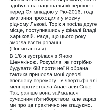
здобула на національній першості
перед Олімпіадою у Ріо-2016, тоді
змагання проходили у моєму
рідному Львові. Торік я посіла друге
місце, поступившись у фіналі Владі
Харьковій. Рада, що цього року
змогла взяти реванш.
(Посміхається).
В 1/8 я зустрілася з Яною
Шемякіною. Розуміла, як потрібно
будувати бій проти неї й обрана
тактика принесла мені доволі
впевнену перемогу. У чвертьфіналі
мені протистояла Анастасія Спас.
Так, раніше вона займалася
сучасним п’ятиборством, але зараз
ми про це практично не згадуємо.