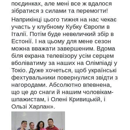
поєдинках, але мені все ж вдалося
зібратися з силами та перемогти!
Наприкінці цього тижня на нас чекає
участь у клубному Кубку Європи в
Італії. Потім буде невеличкий збір в
Естонії. І на цьому для мене сезон
можна вважати завершеним. Вдома
біля екрана телевізору усім серцем
вболіватиму за наших на Олімпіаді у
Токіо. Дуже хочеться, щоб українські
фехтувальники повернулися звідти з
нагородами. Абсолютно впевнена,
що це до снаги й нашим чоловікам-
шпажистам, і Олені Кривицькій, і
Ользі Харлан».