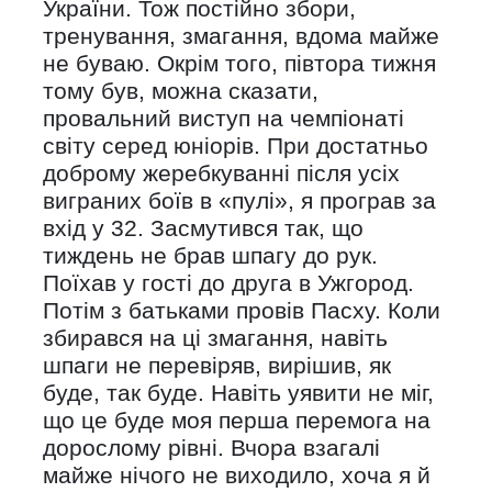
України. Тож постійно збори,
тренування, змагання, вдома майже
не буваю. Окрім того, півтора тижня
тому був, можна сказати,
провальний виступ на чемпіонаті
світу серед юніорів. При достатньо
доброму жеребкуванні після усіх
виграних боїв в «пулі», я програв за
вхід у 32. Засмутився так, що
тиждень не брав шпагу до рук.
Поїхав у гості до друга в Ужгород.
Потім з батьками провів Пасху. Коли
збирався на ці змагання, навіть
шпаги не перевіряв, вирішив, як
буде, так буде. Навіть уявити не міг,
що це буде моя перша перемога на
дорослому рівні. Вчора взагалі
майже нічого не виходило, хоча я й