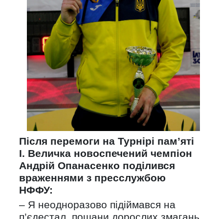
Після перемоги на Турнірі пам’яті
І. Величка новоспечений чемпіон
Андрій Опанасенко поділився
враженнями з пресслужбою
НФФУ:
– Я неодноразово підіймався на
п’єдестал пошани дорослих змагань