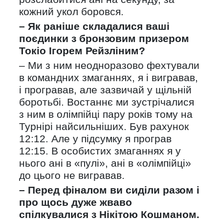
кожний укол боровся.
– Як раніше складалися ваші
поєдинки з бронзовим призером
Токіо Ігорем Рейзліним?
– Ми з ним неодноразово фехтували
в командних змаганнях, я і вигравав,
і програвав, але зазвичай у щільній
боротьбі. Востаннє ми зустрічалися
з ним в олімпійці пару років тому на
Турнірі найсильніших. Був рахунок
12:12. Але у підсумку я програв
12:15. В особистих змаганнях я у
нього ані в «пулі», ані в «олімпійці»
до цього не вигравав.
– Перед фіналом ви сиділи разом і
про щось дуже жваво
спілкувалися з Нікітою Кошманом.