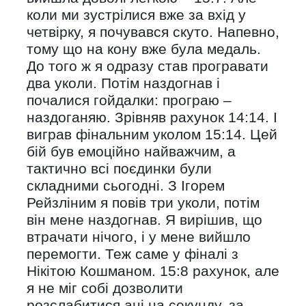
коли ми зустрілися вже за вхід у
четвірку, я почувався скуто. Напевно,
тому що на кону вже була медаль.
До того ж я одразу став програвати
два уколи. Потім наздогнав і
почалися гойдалки: програю –
наздоганяю. Зрівняв рахунок 14:14. І
виграв фінальним уколом 15:14. Цей
бій був емоційно найважчим, а
тактично всі поєдинки були
складними сьогодні. З Ігорем
Рейзліним я повів три уколи, потім
він мене наздогнав. Я вирішив, що
втрачати нічого, і у мене вийшло
перемогти. Теж саме у фіналі з
Нікітою Кошманом. 15:8 рахунок, але
я не міг собі дозволити
розслабитися ані на секунду, за