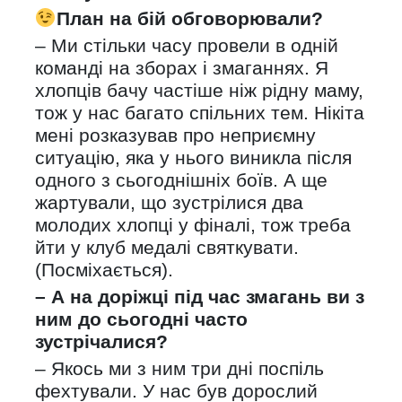
План на бій обговорювали?
– Ми стільки часу провели в одній
команді на зборах і змаганнях. Я
хлопців бачу частіше ніж рідну маму,
тож у нас багато спільних тем. Нікіта
мені розказував про неприємну
ситуацію, яка у нього виникла після
одного з сьогоднішніх боїв. А ще
жартували, що зустрілися два
молодих хлопці у фіналі, тож треба
йти у клуб медалі святкувати.
(Посміхається).
– А на доріжці під час змагань ви з
ним до сьогодні часто
зустрічалися?
– Якось ми з ним три дні поспіль
фехтували. У нас був дорослий