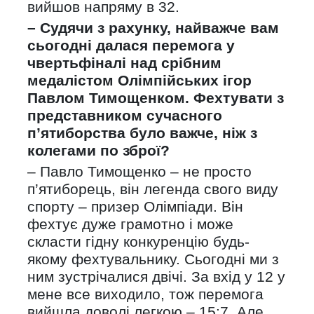
вийшов напряму в 32.
– Судячи з рахунку, найважче вам
сьогодні далася перемога у
чвертьфіналі над срібним
медалістом Олімпійських ігор
Павлом Тимощенком. Фехтувати з
представником сучасного
п’ятиборства було важче, ніж з
колегами по зброї?
– Павло Тимощенко – не просто
п’ятиборець, він легенда свого виду
спорту – призер Олімпіади. Він
фехтує дуже грамотно і може
скласти гідну конкуренцію будь-
якому фехтувальнику. Сьогодні ми з
ним зустрічалися двічі. За вхід у 12 у
мене все виходило, тож перемога
вийшла доволі легкою – 15:7. Але