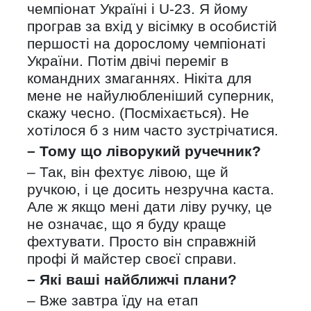
чемпіонат Україні і U-23. Я йому
програв за вхід у вісімку в особистій
першості на дорослому чемпіонаті
України. Потім двічі переміг в
командних змаганнях. Нікіта для
мене не найулюбленіший суперник,
скажу чесно. (Посміхається). Не
хотілося б з ним часто зустрічатися.
– Тому що ліворукий ручечник?
– Так, він фехтує лівою, ще й
ручкою, і це досить незручна каста.
Але ж якщо мені дати ліву ручку, це
не означає, що я буду краще
фехтувати. Просто він справжній
профі й майстер своєї справи.
– Які ваші найближчі плани?
– Вже завтра їду на етап