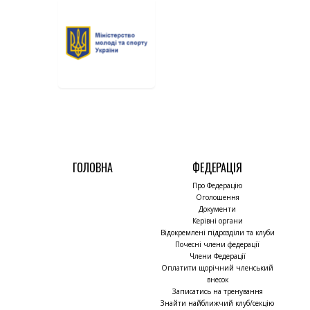
ГОЛОВНА
ФЕДЕРАЦІЯ
Про Федерацію
Оголошення
Документи
Керівні органи
Відокремлені підрозділи та клуби
Почесні члени федерації
Члени Федерації
Оплатити щорічний членський
внесок
Записатись на тренування
Знайти найближчий клуб/секцію